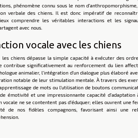
ntions, phénomène connu sous le nom d'anthropomorphisme,
on verbale des chiens. Il est donc impératif de reconnaîtr
eux comprendre les véritables interactions et les signa
rtagent avec nous.
action vocale avec les chiens
c les chiens dépasse la simple capacité à exécuter des ordre
e contribue significativement au renforcement du lien affect
chologue animalier, l'intégration d'un dialogue plus élaboré av
ion notable de leur stimulation mentale. À travers des exer
apprentissage de mots ou l'utilisation de boutons communicat
de émotivité et une impressionnante capacité d'adaptation 
on vocale ne se contentent pas d'éduquer; elles ouvrent une f
lité de nos fidèles compagnons, favorisant ainsi une rel
hension.