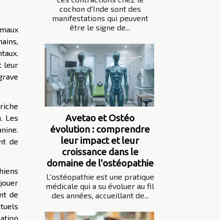
cochon d'Inde sont des
manifestations qui peuvent
être le signe de...
imaux
ains,
taux.
 leur
 grave
 riche
Avetao et Ostéo
. Les
évolution : comprendre
nine.
leur impact et leur
nt de
croissance dans le
domaine de l'ostéopathie
chiens
L'ostéopathie est une pratique
jouer
médicale qui a su évoluer au fil
nt de
des années, accueillant de...
tuels
ation