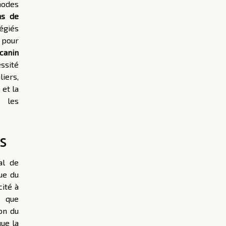
hodes
ns de
légiés
s pour
canin
ssité
iers,
 et la
t les
s
al de
que du
cité à
n que
on du
ue la