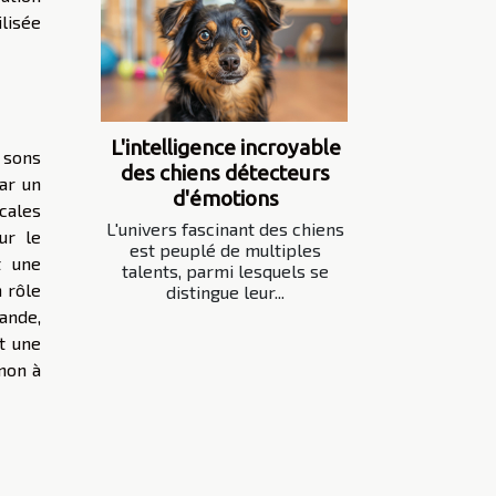
lisée
L'intelligence incroyable
 sons
des chiens détecteurs
ar un
d'émotions
cales
L'univers fascinant des chiens
ur le
est peuplé de multiples
t une
talents, parmi lesquels se
 rôle
distingue leur...
ande,
t une
non à