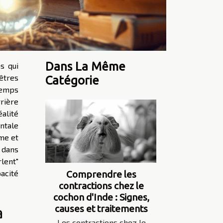
Dans La Même
s qui
êtres
Catégorie
emps
rière
alité
ntale
me et
 dans
lent"
acité
Comprendre les
contractions chez le
cochon d'Inde : Signes,
causes et traitements
a
Les contractions chez le