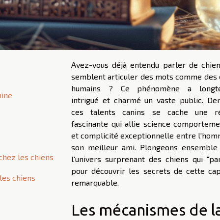
Avez-vous déjà entendu parler de chien
semblent articuler des mots comme des 
humains ? Ce phénomène a longt
nine
intrigué et charmé un vaste public. Der
ces talents canins se cache une ré
fascinante qui allie science comporteme
et complicité exceptionnelle entre l'hom
son meilleur ami. Plongeons ensemble
chez les chiens
l'univers surprenant des chiens qui "par
pour découvrir les secrets de cette cap
 les chiens
remarquable.
Les mécanismes de l