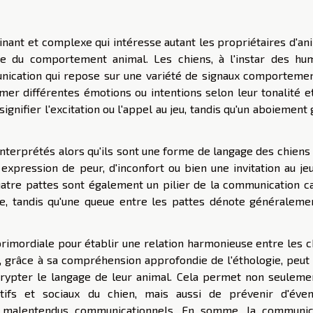
nant et complexe qui intéresse autant les propriétaires d'an
nce du comportement animal. Les chiens, à l'instar des hum
ication qui repose sur une variété de signaux comportemen
r différentes émotions ou intentions selon leur tonalité et
gnifier l'excitation ou l'appel au jeu, tandis qu'un aboiement
nterprétés alors qu'ils sont une forme de langage des chiens
xpression de peur, d'inconfort ou bien une invitation au jeu
tre pattes sont également un pilier de la communication ca
ie, tandis qu'une queue entre les pattes dénote généraleme
primordiale pour établir une relation harmonieuse entre les 
 grâce à sa compréhension approfondie de l'éthologie, peut 
écrypter le langage de leur animal. Cela permet non seuleme
ifs et sociaux du chien, mais aussi de prévenir d'éven
 malentendus communicationnels. En somme, la communic