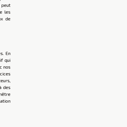
 peut
e les
ux de
s. En
if qui
ec nos
cices
eurs,
à des
enêtre
ation