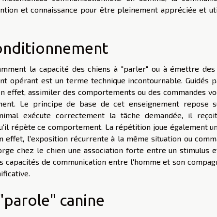
ention et connaissance pour être pleinement appréciée et uti
conditionnement
tamment la capacité des chiens à "parler" ou à émettre des
nt opérant est un terme technique incontournable. Guidés p
 en effet, assimiler des comportements ou des commandes vo
ement. Le principe de base de cet enseignement repose s
animal exécute correctement la tâche demandée, il reçoi
qu'il répète ce comportement. La répétition joue également un
 effet, l'exposition récurrente à la même situation ou comm
rge chez le chien une association forte entre un stimulus e
les capacités de communication entre l'homme et son compag
ficative.
 "parole" canine