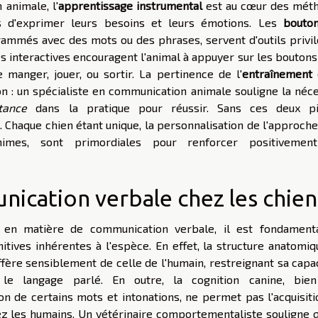
animale, l'
apprentissage instrumental
est au cœur des mét
s d'exprimer leurs besoins et leurs émotions. Les
bouto
grammés avec des mots ou des phrases, servent d'outils privi
s interactives encouragent l'animal à appuyer sur les bouton
manger, jouer, ou sortir. La pertinence de l'
entraînement 
n : un spécialiste en communication animale souligne la néce
tance
dans la pratique pour réussir. Sans ces deux pil
. Chaque chien étant unique, la personnalisation de l'approche
mes, sont primordiales pour renforcer positivemen
nication verbale chez les chien
s en matière de communication verbale, il est fondament
itives inhérentes à l'espèce. En effet, la structure anatomi
ffère sensiblement de celle de l'humain, restreignant sa capa
e langage parlé. En outre, la cognition canine, bie
de certains mots et intonations, ne permet pas l'acquisiti
z les humains. Un vétérinaire comportementaliste souligne q