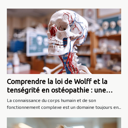
Comprendre la loi de Wolff et la
tenségrité en ostéopathie : une
exploration du remaniement osseux
La connaissance du corps humain et de son
et du rôle du hauban en orthopédie
fonctionnement complexe est un domaine toujours en...