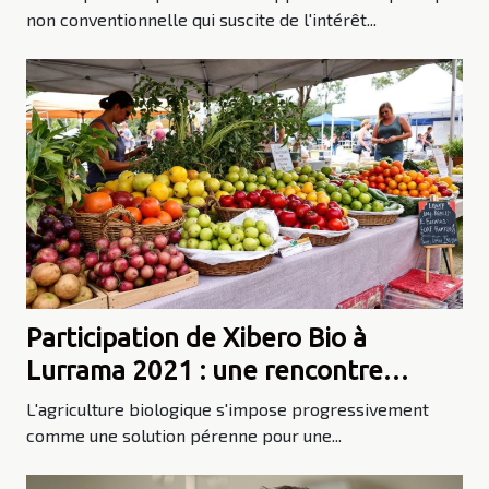
non conventionnelle qui suscite de l'intérêt...
Participation de Xibero Bio à
Lurrama 2021 : une rencontre
dédiée à l'agriculture biologique
L'agriculture biologique s'impose progressivement
comme une solution pérenne pour une...