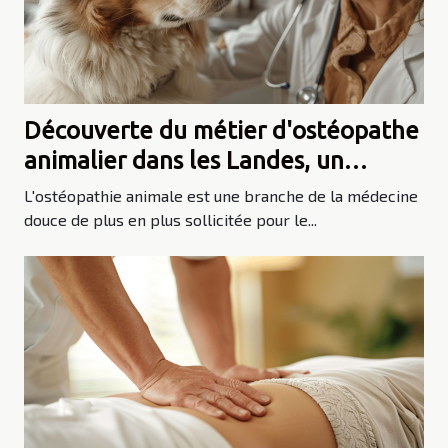
Découverte du métier d'ostéopathe
animalier dans les Landes, un
reportage de Xibero Telebista à
L'ostéopathie animale est une branche de la médecine
Mauleon Licharre"
douce de plus en plus sollicitée pour le...