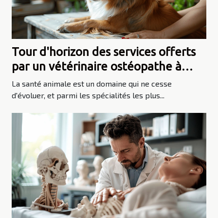
Tour d'horizon des services offerts
par un vétérinaire ostéopathe à
Sarrians et point sur le programme
La santé animale est un domaine qui ne cesse
de Lurrama 2021 à Villeneuve-sur-
d'évoluer, et parmi les spécialités les plus...
Lot