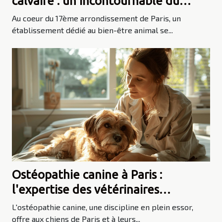
calvaire : un incontournable du
17ème arrondissement de Paris
Au coeur du 17ème arrondissement de Paris, un
établissement dédié au bien-être animal se...
Ostéopathie canine à Paris :
l'expertise des vétérinaires
ostéopathes
L'ostéopathie canine, une discipline en plein essor,
offre aux chiens de Paris et à leurs...