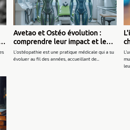
Avetao et Ostéo évolution :
L'
comprendre leur impact et leur
c
croissance dans le domaine de
es
L'ostéopathie est une pratique médicale qui a su
L'u
l'ostéopathie
évoluer au fil des années, accueillant de...
mul
leur